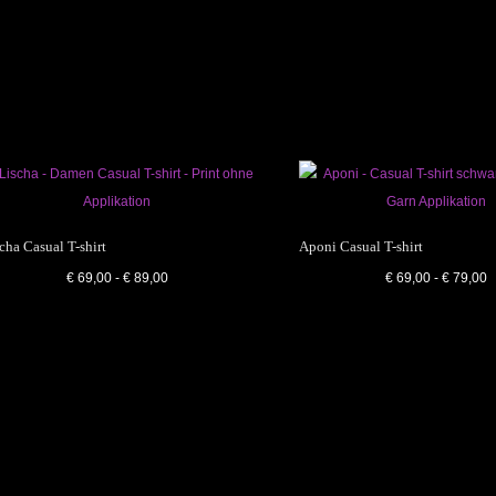
€ 148,00
€ 89,00.
€ 98,00
€
QUICK VIEW
WEITERLESEN
cha Casual T-shirt
Aponi Casual T-shirt
€
69,00
-
€
89,00
€
69,00
-
€
79,00
QUICK VIEW
QUICK VIEW
WEITERLESEN
WEITERLESEN
QUICK VIEW
WEITERLESEN