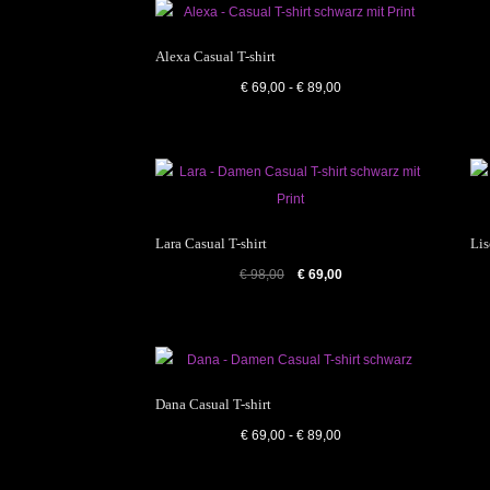
Alexa Casual T-shirt
€
69,00
-
€
89,00
Lara Casual T-shirt
Lis
Ursprünglicher
Aktueller
€
98,00
€
69,00
Preis
Preis
war:
ist:
€ 98,00
€ 69,00.
Dana Casual T-shirt
€
69,00
-
€
89,00