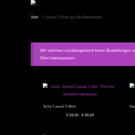
Start
/ Casual T-Shirts aus Bio-Baumwolle
Wir nehmen vorübergehend keine Bestellungen an u
Shirt interessieren.
Aylin Casual T-Shirt
Sam
€
69,00
-
€
89,00