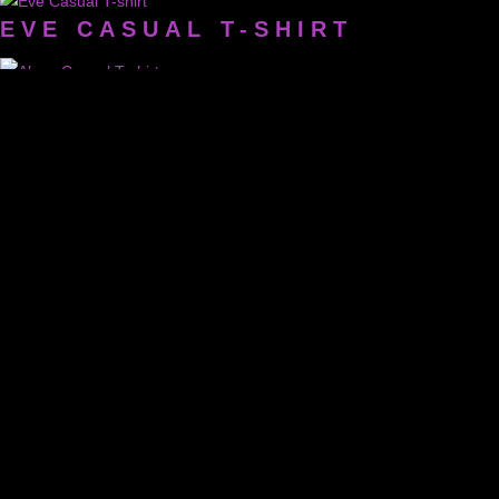
EVE CASUAL T-SHIRT
ALEXA CASUAL T-SHIRT
LISCHA CASUAL T-SHIRT
APONI CASUAL T-SHIRT
DANA CASUAL T-SHIRT
AYLIN LONG T-SHIRT
SAMIRA LONG T-SHIRT