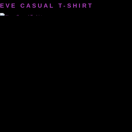
EVE CASUAL T-SHIRT
ALEXA CASUAL T-SHIRT
LISCHA CASUAL T-SHIRT
APONI CASUAL T-SHIRT
DANA CASUAL T-SHIRT
AYLIN LONG T-SHIRT
SAMIRA LONG T-SHIRT