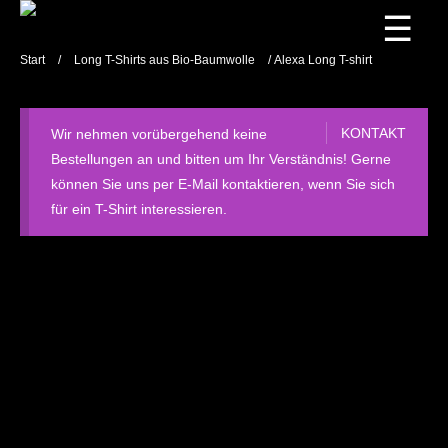
☰
Start
/
Long T-Shirts aus Bio-Baumwolle
/ Alexa Long T-shirt
KONTAKT
Wir nehmen vorübergehend keine
Bestellungen an und bitten um Ihr Verständnis! Gerne
können Sie uns per E-Mail kontaktieren, wenn Sie sich
für ein T-Shirt interessieren.