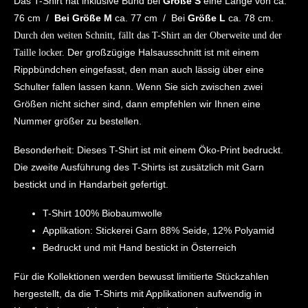
Das T-Shirt hat inklusive Bund bei
Größe S
eine Länge von ca.
76 cm /
Bei Größe M
ca. 77 cm / Bei
Größe L
ca. 78 cm.
Durch den weiten Schnitt, fällt das T-Shirt an der Oberweite und der
Der großzügige Halsausschnitt ist mit einem
Taille locker.
Rippbündchen eingefasst, den man auch lässig über eine
Schulter fallen lassen kann. Wenn Sie sich zwischen zwei
Größen nicht sicher sind, dann empfehlen wir Ihnen eine
Nummer größer zu bestellen.
Besonderheit: Dieses T-Shirt ist mit einem Öko-Print bedruckt.
Die zweite Ausführung des T-Shirts ist zusätzlich mit Garn
bestickt und in Handarbeit gefertigt.
T-Shirt 100% Biobaumwolle
Applikation: Stickerei Garn 88% Seide, 12% Polyamid
Bedruckt und mit Hand bestickt in Österreich
Für die Kollektionen werden bewusst limitierte Stückzahlen
hergestellt, da die T-Shirts mit Applikationen aufwendig in