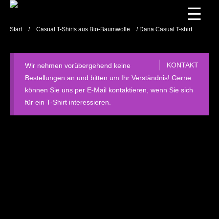
☰
Start
/
Casual T-Shirts aus Bio-Baumwolle
/ Dana Casual T-shirt
KONTAKT
Wir nehmen vorübergehend keine
Bestellungen an und bitten um Ihr Verständnis! Gerne
können Sie uns per E-Mail kontaktieren, wenn Sie sich
für ein T-Shirt interessieren.