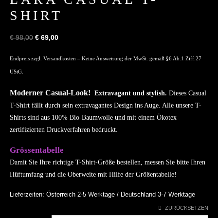
SHIRT
Ursprünglicher
Aktueller
€
98,00
€
69,00
Preis
Preis
Endpreis zzgl.
Versandkosten
– Keine Ausweisung der MwSt. gemäß §6 Ab.1 Ziff.27
war:
ist:
UStG.
€ 98,00
€ 69,00.
Moderner Casual-Look!
Extravagant und stylish.
Dieses Casual
T-Shirt fällt durch sein extravagantes Design ins Auge. Alle unsere T-
Shirts sind aus 100% Bio-Baumwolle und mit einem Ökotex
zertifizierten Druckverfahren bedruckt.
Grössentabelle
Damit Sie Ihre richtige T-Shirt-Größe bestellen, messen Sie bitte Ihren
Hüftumfang und die Oberweite mit Hilfe der Größentabelle!
Lieferzeiten:
Österreich 2-5 Werktage / Deutschland 3-7 Werktage
ZURÜCKSETZEN