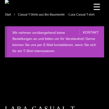
☰
Start
/
Casual T-Shirts aus Bio-Baumwolle
/ Lara Casual T-shirt
KONTAKT
Wir nehmen vorübergehend keine
Bestellungen an und bitten um Ihr Verständnis! Gerne
können Sie uns per E-Mail kontaktieren, wenn Sie sich
für ein T-Shirt interessieren.
LARA CASUAL T-