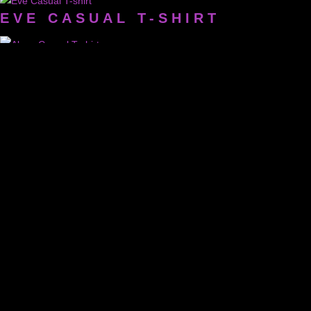
EVE CASUAL T-SHIRT
ALEXA CASUAL T-SHIRT
LISCHA CASUAL T-SHIRT
APONI CASUAL T-SHIRT
DANA CASUAL T-SHIRT
AYLIN LONG T-SHIRT
SAMIRA LONG T-SHIRT